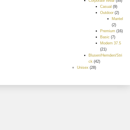
Corporate Wear
(55)
Casual
(9)
Outdoor
(2)
Mantel
(2)
Premium
(16)
Basic
(7)
Modern 37.5
(21)
Blusen/Hemden/Stri
ck
(42)
Unisex
(28)