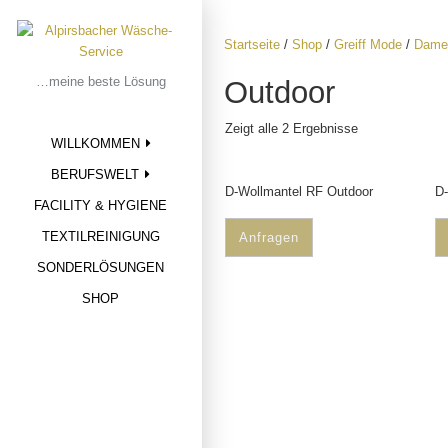
Skip
to
Startseite
/
Shop
/
Greiff Mode
/
Dame
content
…meine beste Lösung
Outdoor
Zeigt alle 2 Ergebnisse
WILLKOMMEN
BERUFSWELT
D-Wollmantel RF Outdoor
D-
FACILITY & HYGIENE
TEXTILREINIGUNG
Anfragen
SONDERLÖSUNGEN
SHOP