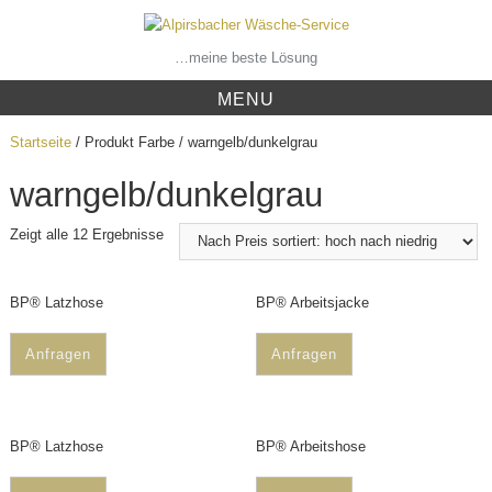
Skip
to
content
…meine beste Lösung
MENU
Startseite
/ Produkt Farbe / warngelb/dunkelgrau
warngelb/dunkelgrau
Zeigt alle 12 Ergebnisse
BP® Latzhose
BP® Arbeitsjacke
Anfragen
Anfragen
BP® Latzhose
BP® Arbeitshose