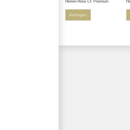
Herren-Hose CF Premium
H
Anfragen