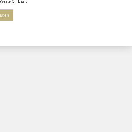
-Weste CF Basic
ragen