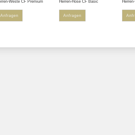
erren-Weste CF Premium
Herren-Hose CF Basic
Herren
Anfragen
Anfragen
Anf