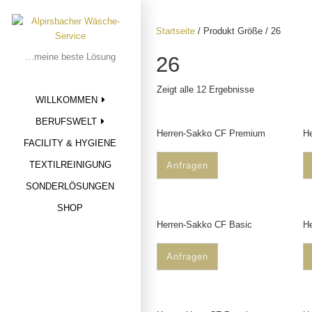
Skip
to
Startseite
/ Produkt Größe / 26
content
…meine beste Lösung
26
Zeigt alle 12 Ergebnisse
WILLKOMMEN
BERUFSWELT
Herren-Sakko CF Premium
He
FACILITY & HYGIENE
TEXTILREINIGUNG
Anfragen
SONDERLÖSUNGEN
SHOP
Herren-Sakko CF Basic
He
Anfragen