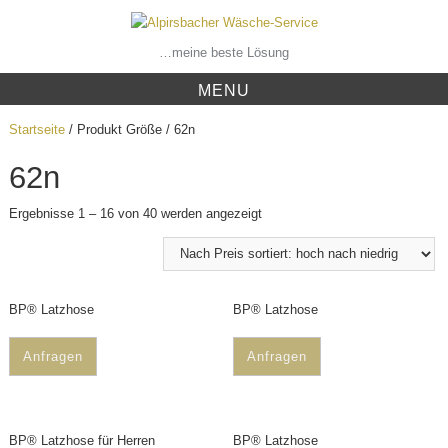
Skip
to
content
…meine beste Lösung
MENU
Startseite
/ Produkt Größe / 62n
62n
Ergebnisse 1 – 16 von 40 werden angezeigt
BP® Latzhose
BP® Latzhose
Anfragen
Anfragen
BP® Latzhose für Herren
BP® Latzhose