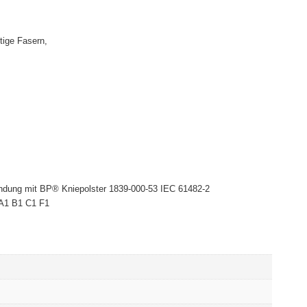
ige Fasern,
bindung mit BP® Kniepolster 1839-000-53 IEC 61482-2
 A1 B1 C1 F1