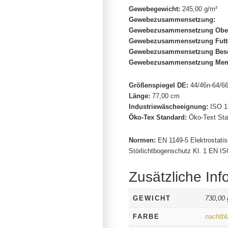
Gewebegewicht:
245,00 g/m²
Gewebezusammensetzung:
Gewebezusammensetzung Obers
Gewebezusammensetzung Futt
Gewebezusammensetzung Besc
Gewebezusammensetzung Mem
Größenspiegel DE:
44/46n-64/66n
Länge:
77,00 cm
Industriewäscheeignung:
ISO 1
Öko-Tex Standard:
Öko-Text Sta
Normen:
EN 1149-5 Elektrostati
Störlichtbogenschutz Kl. 1 EN I
Zusätzliche Inf
GEWICHT
730,00 
FARBE
nachtbl