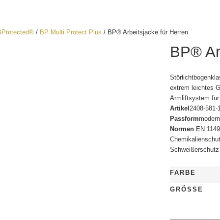
BProtected®
/
BP Multi Protect Plus
/ BP® Arbeitsjacke für Herren
BP® Arb
Störlichtbogenkla
extrem leichtes 
Armliftsystem fü
Artikel
2408-581-
Passform
modern 
Normen
EN 1149-
Chemikalienschut
Schweißerschutz
FARBE
GRÖSSE