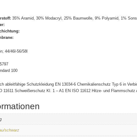
toff:
35% Aramid, 30% Modacryl, 25% Baumwolle, 9% Polyamid, 1% Sonst
er:
hichtung:
brane:
; 44/46l-56/58l
5797
ndard 100
sch ableitfähige Schutzkleidung EN 13034-6 Chemikalienschutz Typ 6 in Ver
SO 11611 Schweißerschutz Kl. 1 – A1 EN ISO 11612 Hitze- und Flammschutz
ormationen
g
au/schwarz