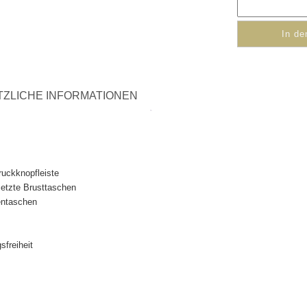
In d
TZLICHE INFORMATIONEN
ruckknopfleiste
setzte Brusttaschen
entaschen
freiheit