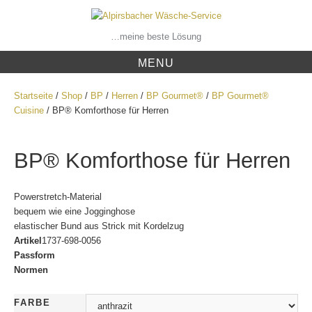
Skip
to
content
…meine beste Lösung
MENU
Startseite
/
Shop
/
BP
/
Herren
/
BP Gourmet®
/
BP Gourmet®
Cuisine
/ BP® Komforthose für Herren
BP® Komforthose für Herren
Powerstretch-Material
bequem wie eine Jogginghose
elastischer Bund aus Strick mit Kordelzug
Artikel
1737-698-0056
Passform
Normen
FARBE