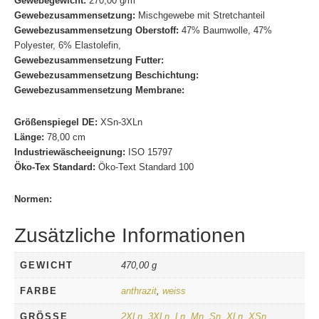
Gewebegewicht:
270,00 g/m²
Gewebezusammensetzung:
Mischgewebe mit Stretchanteil
Gewebezusammensetzung Oberstoff:
47% Baumwolle, 47%
Polyester, 6% Elastolefin,
Gewebezusammensetzung Futter:
Gewebezusammensetzung Beschichtung:
Gewebezusammensetzung Membrane:
Größenspiegel DE:
XSn-3XLn
Länge:
78,00 cm
Industriewäscheeignung:
ISO 15797
Öko-Tex Standard:
Öko-Text Standard 100
Normen:
Zusätzliche Informationen
GEWICHT
470,00 g
FARBE
anthrazit
,
weiss
GRÖSSE
2XLn
,
3XLn
,
Ln
,
Mn
,
Sn
,
XLn
,
XSn