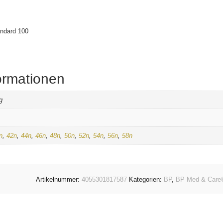
ndard 100
ormationen
g
n
,
42n
,
44n
,
46n
,
48n
,
50n
,
52n
,
54n
,
56n
,
58n
Artikelnummer:
4055301817587
Kategorien:
BP
,
BP Med & Care