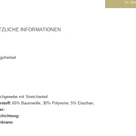
In d
TZLICHE INFORMATIONEN
sfreiheit
chgewebe mit Stretchanteil
toff:
65% Baumwolle, 30% Polyester, 5% Elasthan,
er:
hichtung:
brane: