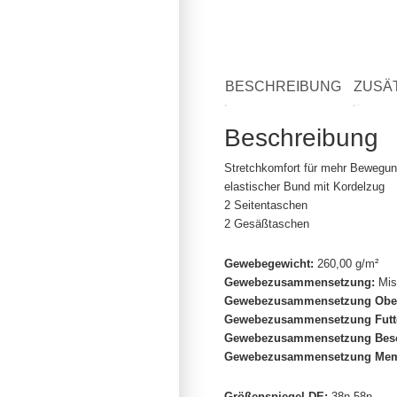
BESCHREIBUNG
ZUSÄ
Beschreibung
Stretchkomfort für mehr Bewegung
elastischer Bund mit Kordelzug
2 Seitentaschen
2 Gesäßtaschen
Gewebegewicht:
260,00 g/m²
Gewebezusammensetzung:
Mis
Gewebezusammensetzung Obers
Gewebezusammensetzung Futt
Gewebezusammensetzung Besc
Gewebezusammensetzung Mem
Größenspiegel DE:
38n-58n