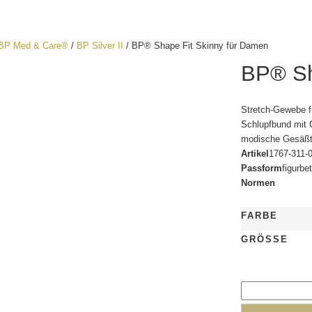
BP Med & Care®
/
BP Silver II
/ BP® Shape Fit Skinny für Damen
BP® Sh
Stretch-Gewebe f
Schlupfbund mit
modische Gesäßt
Artikel
1767-311-
Passform
figurbe
Normen
FARBE
GRÖSSE