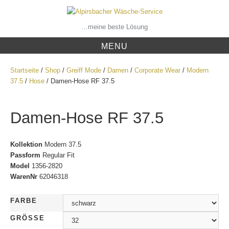
Skip
to
content
…meine beste Lösung
MENU
Startseite
/
Shop
/
Greiff Mode
/
Damen
/
Corporate Wear
/
Modern
37.5
/
Hose
/ Damen-Hose RF 37.5
Damen-Hose RF 37.5
Kollektion
Modern 37.5
Passform
Regular Fit
Model
1356-2820
WarenNr
62046318
FARBE
GRÖSSE