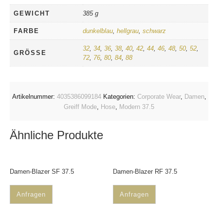
GEWICHT
385 g
FARBE
dunkelblau
,
hellgrau
,
schwarz
32
,
34
,
36
,
38
,
40
,
42
,
44
,
46
,
48
,
50
,
52
,
GRÖSSE
72
,
76
,
80
,
84
,
88
Artikelnummer:
4035386099184
Kategorien:
Corporate Wear
,
Damen
,
Greiff Mode
,
Hose
,
Modern 37.5
Ähnliche Produkte
Damen-Blazer SF 37.5
Damen-Blazer RF 37.5
Anfragen
Anfragen