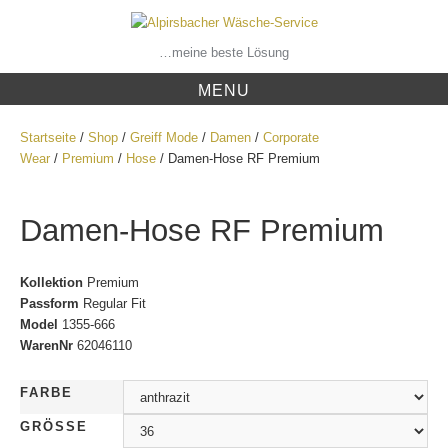
Skip
to
content
…meine beste Lösung
MENU
Startseite
/
Shop
/
Greiff Mode
/
Damen
/
Corporate
Wear
/
Premium
/
Hose
/ Damen-Hose RF Premium
Damen-Hose RF Premium
Kollektion
Premium
Passform
Regular Fit
Model
1355-666
WarenNr
62046110
FARBE
GRÖSSE