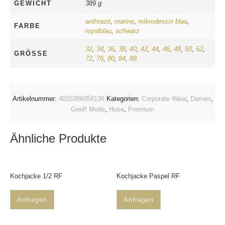
GEWICHT
389 g
anthrazit
,
marine
,
mikrodessin blau
,
FARBE
royalblau
,
schwarz
32
,
34
,
36
,
38
,
40
,
42
,
44
,
46
,
48
,
50
,
52
,
GRÖSSE
72
,
76
,
80
,
84
,
88
Artikelnummer:
4035386058136
Kategorien:
Corporate Wear
,
Damen
,
Greiff Mode
,
Hose
,
Premium
Ähnliche Produkte
Kochjacke 1/2 RF
Kochjacke Paspel RF
Anfragen
Anfragen