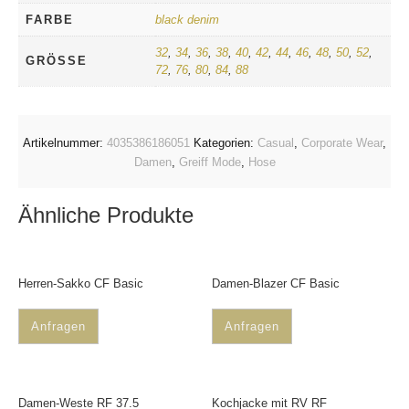
FARBE
black denim
32
,
34
,
36
,
38
,
40
,
42
,
44
,
46
,
48
,
50
,
52
,
GRÖSSE
72
,
76
,
80
,
84
,
88
Artikelnummer:
4035386186051
Kategorien:
Casual
,
Corporate Wear
,
Damen
,
Greiff Mode
,
Hose
Ähnliche Produkte
Herren-Sakko CF Basic
Damen-Blazer CF Basic
Anfragen
Anfragen
Damen-Weste RF 37.5
Kochjacke mit RV RF