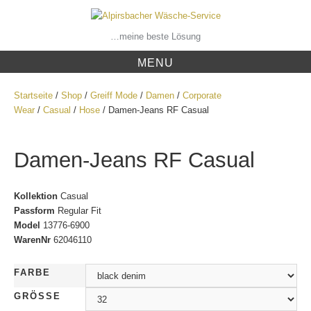
Skip
to
content
…meine beste Lösung
MENU
Startseite
/
Shop
/
Greiff Mode
/
Damen
/
Corporate
Wear
/
Casual
/
Hose
/ Damen-Jeans RF Casual
Damen-Jeans RF Casual
Kollektion
Casual
Passform
Regular Fit
Model
13776-6900
WarenNr
62046110
FARBE
GRÖSSE