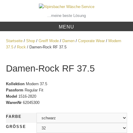
Skip
to
content
…meine beste Lösung
MENU
Startseite
/
Shop
/
Greiff Mode
/
Damen
/
Corporate Wear
/
Modern
37.5
/
Rock
/ Damen-Rock RF 37.5
Damen-Rock RF 37.5
Kollektion
Modern 37.5
Passform
Regular Fit
Model
1516-2820
WarenNr
62045300
FARBE
GRÖSSE