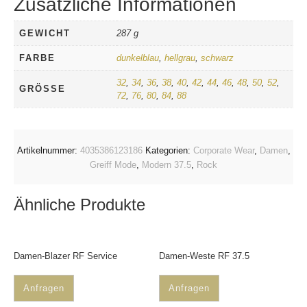
Zusätzliche Informationen
GEWICHT
287 g
FARBE
dunkelblau
,
hellgrau
,
schwarz
32
,
34
,
36
,
38
,
40
,
42
,
44
,
46
,
48
,
50
,
52
,
GRÖSSE
72
,
76
,
80
,
84
,
88
Artikelnummer:
4035386123186
Kategorien:
Corporate Wear
,
Damen
,
Greiff Mode
,
Modern 37.5
,
Rock
Ähnliche Produkte
Damen-Blazer RF Service
Damen-Weste RF 37.5
Anfragen
Anfragen