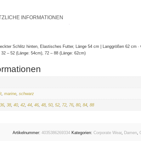
TZLICHE INFORMATIONEN
deckter Schlitz hinten, Elastisches Futter, Länge 54 cm | Langgrößen 62 cm 
 32 – 52 (Länge: 54cm), 72 – 88 (Länge: 62cm)
ormationen
t
,
marine
,
schwarz
36
,
38
,
40
,
42
,
44
,
46
,
48
,
50
,
52
,
72
,
76
,
80
,
84
,
88
Artikelnummer:
4035386269334
Kategorien:
Corporate Wear
,
Damen
,