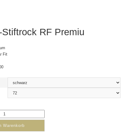
Stiftrock RF Premiu
ium
 Fit
00
en Warenkorb