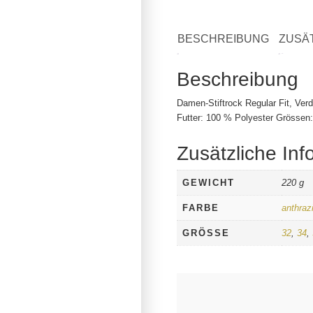
BESCHREIBUNG
ZUSÄ
Beschreibung
Damen-Stiftrock Regular Fit, Ver
Futter: 100 % Polyester Grössen:
Zusätzliche Inf
GEWICHT
220 g
FARBE
anthrazi
GRÖSSE
32
,
34
,