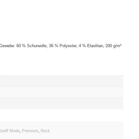
· Gewebe: 60 % Schurwolle, 36 % Polyester, 4 % Elasthan, 200 g/m²
Greiff Mode
,
Premium
,
Rock