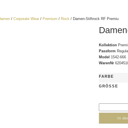
Damen
/
Corporate Wear
/
Premium
/
Rock
/ Damen-Stiftrock RF Premiu
Damen-
Kollektion
Prem
Passform
Regular
Model
1542-666
WarenNr
620451
FARBE
GRÖSSE
In d