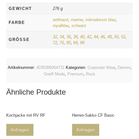
GEWICHT
276 g
anthrazit
,
marine
,
mikrodessin blau
,
FARBE
royalblau
,
schwarz
32
,
34
,
36
,
38
,
40
,
42
,
44
,
46
,
48
,
50
,
52
,
GRÖSSE
72
,
76
,
80
,
84
,
88
Artikelnummer:
4035386064731
Kategorien:
Corporate Wear
,
Damen
,
Greiff Mode
,
Premium
,
Rock
Ähnliche Produkte
Kochjacke mit RV RF
Herren-Sakko CF Basic
Anfragen
Anfragen