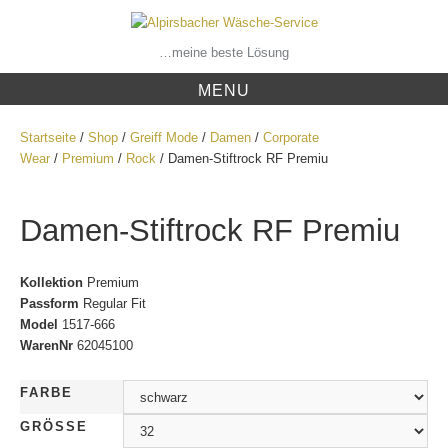
Skip
to
content
…meine beste Lösung
MENU
Startseite
/
Shop
/
Greiff Mode
/
Damen
/
Corporate
Wear
/
Premium
/
Rock
/ Damen-Stiftrock RF Premiu
Damen-Stiftrock RF Premiu
Kollektion
Premium
Passform
Regular Fit
Model
1517-666
WarenNr
62045100
FARBE
GRÖSSE