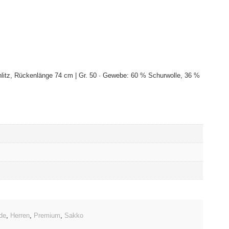
hlitz, Rückenlänge 74 cm | Gr. 50 · Gewebe: 60 % Schurwolle, 36 %
de
,
Herren
,
Premium
,
Sakko