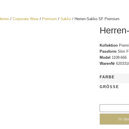
Herren
/
Corporate Wear
/
Premium
/
Sakko
/ Herren-Sakko SF Premium
Herren
Kollektion
Prem
Passform
Slim Fi
Model
1108-666
WarenNr
620331
FARBE
GRÖSSE
In d