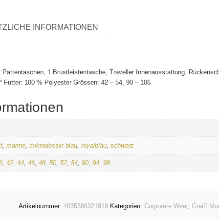
TZLICHE INFORMATIONEN
2 Pattentaschen, 1 Brustleistentasche, Traveller Innenausstattung, Rückensc
² Futter: 100 % Polyester Grössen: 42 – 54, 90 – 106
ormationen
t
,
marine
,
mikrodessin blau
,
royalblau
,
schwarz
6
,
42
,
44
,
46
,
48
,
50
,
52
,
54
,
90
,
94
,
98
Artikelnummer:
4035386321919
Kategorien:
Corporate Wear
,
Greiff Mo