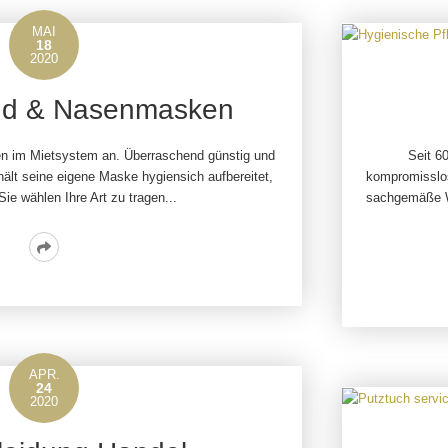
MAI
18
2020
nd & Nasenmasken
 im Mietsystem an. Überraschend günstig und
Seit 6
rhält seine eigene Maske hygiensich aufbereitet,
kompromisslos
Sie wählen Ihre Art zu tragen...
sachgemäße Wä
Read
More
APR.
24
2020