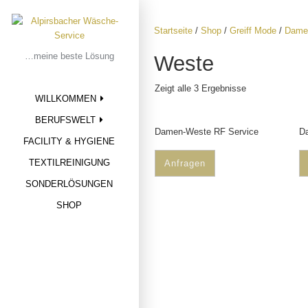
Skip
to
Startseite
/
Shop
/
Greiff Mode
/
Dame
content
…meine beste Lösung
Weste
Zeigt alle 3 Ergebnisse
WILLKOMMEN
BERUFSWELT
Damen-Weste RF Service
D
FACILITY & HYGIENE
TEXTILREINIGUNG
Anfragen
SONDERLÖSUNGEN
SHOP