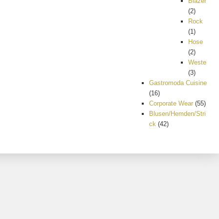
Blazer
(2)
Rock
(1)
Hose
(2)
Weste
(3)
Gastromoda Cuisine
(16)
Corporate Wear
(55)
Blusen/Hemden/Stri
ck
(42)