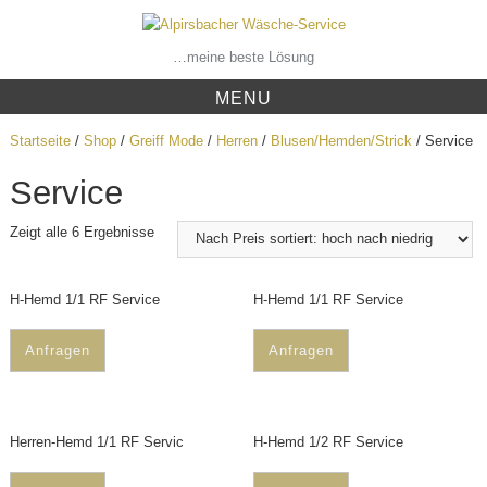
Skip
to
content
…meine beste Lösung
MENU
Startseite
/
Shop
/
Greiff Mode
/
Herren
/
Blusen/Hemden/Strick
/ Service
Service
Zeigt alle 6 Ergebnisse
H-Hemd 1/1 RF Service
H-Hemd 1/1 RF Service
Anfragen
Anfragen
Herren-Hemd 1/1 RF Servic
H-Hemd 1/2 RF Service