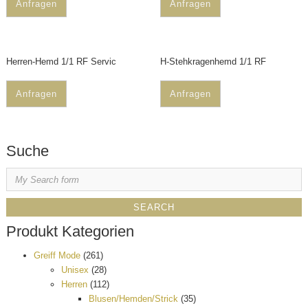
Anfragen
Anfragen
Herren-Hemd 1/1 RF Servic
H-Stehkragenhemd 1/1 RF
Anfragen
Anfragen
Suche
Produkt Kategorien
Greiff Mode
(261)
Unisex
(28)
Herren
(112)
Blusen/Hemden/Strick
(35)