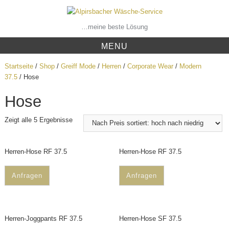
Skip
to
content
…meine beste Lösung
MENU
Startseite
/
Shop
/
Greiff Mode
/
Herren
/
Corporate Wear
/
Modern
37.5
/ Hose
Hose
Zeigt alle 5 Ergebnisse
Herren-Hose RF 37.5
Herren-Hose RF 37.5
Anfragen
Anfragen
Herren-Joggpants RF 37.5
Herren-Hose SF 37.5