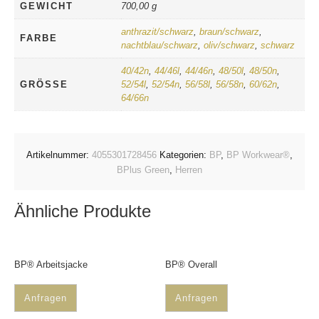
GEWICHT
700,00 g
anthrazit/schwarz
,
braun/schwarz
,
FARBE
nachtblau/schwarz
,
oliv/schwarz
,
schwarz
40/42n
,
44/46l
,
44/46n
,
48/50l
,
48/50n
,
GRÖSSE
52/54l
,
52/54n
,
56/58l
,
56/58n
,
60/62n
,
64/66n
Artikelnummer:
4055301728456
Kategorien:
BP
,
BP Workwear®
,
BPlus Green
,
Herren
Ähnliche Produkte
BP® Arbeitsjacke
BP® Overall
Anfragen
Anfragen