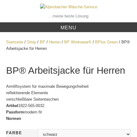
Skip
to
content
…meine beste Lösung
MENU
Startseite
/
Shop
/
BP
/
Herren
/
BP Workwear®
/
BPlus Green
/ BP®
Arbeitsjacke für Herren
BP® Arbeitsjacke für Herren
Armliftsystem für maximale Bewegungsfreiheit
reflektierende Elemente
verschließbare Seitentaschen
Artikel
1822-565-0032
Passform
modern fit
Normen
FARBE