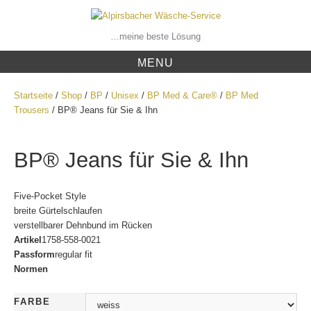
Skip
to
content
…meine beste Lösung
MENU
Startseite
/
Shop
/
BP
/
Unisex
/
BP Med & Care®
/
BP Med
Trousers
/ BP® Jeans für Sie & Ihn
BP® Jeans für Sie & Ihn
Five-Pocket Style
breite Gürtelschlaufen
verstellbarer Dehnbund im Rücken
Artikel
1758-558-0021
Passform
regular fit
Normen
FARBE