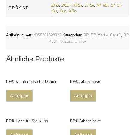
2XLl
,
2XLn
,
3XLn
,
Ll
,
Ln
,
Ml
,
Mn
,
Sl
,
Sn
,
GRÖSSE
XLl
,
XLn
,
XSn
Artikelnummer:
4055301698322
Kategorien:
BP
,
BP Med & Care®
,
BP
Med Trousers
,
Unisex
Ähnliche Produkte
BP® Komforthose für Damen
BP® Arbeitshose
Anfragen
Anfragen
BP® Hose für Sie & Ihn
BP® Arbeitsjacke