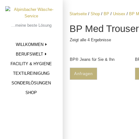
Skip
to
Startseite
/
Shop
/
BP
/
Unisex
/
BP M
content
…meine beste Lösung
BP Med Trouser
Zeigt alle 4 Ergebnisse
WILLKOMMEN
BERUFSWELT
BP® Jeans für Sie & Ihn
BP
FACILITY & HYGIENE
TEXTILREINIGUNG
Anfragen
SONDERLÖSUNGEN
SHOP