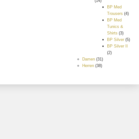
(14)
BP Med
Trousers
(4)
BP Med
Tunics &
Shirts
(3)
BP Silver
(5)
BP Silver II
(2)
Damen
(31)
Herren
(38)