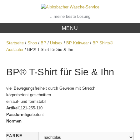
Skip
to
content
…meine beste Lösung
MENU
Startseite
/
Shop
/
BP
/
Unisex
/
BP Knitwear
/
BP Shirts®
Ausläufer
/ BP® T-Shirt für Sie & Ihn
BP® T-Shirt für Sie & Ihn
viel Bewegungsfreiheit durch Gewebe mit Stretch
körperbetont geschnitten
einlauf- und formstabil
Artikel
1121-255-110
Passform
figurbetont
Normen
FARBE