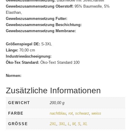
Gewebezusammensetzung:
Baumwolle mit Stretchanteil
Gewebezusammensetzung Oberstoff:
95% Baumwolle, 5%
Elasthan,
Gewebezusammensetzung Futter:
Gewebezusammensetzung Beschichtung:
Gewebezusammensetzung Membrane:
Größenspiegel DE:
S-3XL
Länge:
70,00 cm
Industriewäscheeignung:
Öko-Tex Standard:
Öko-Text Standard 100
Normen:
Zusätzliche Informationen
GEWICHT
200,00 g
FARBE
nachtblau
,
rot
,
schwarz
,
weiss
GRÖSSE
2XL
,
3XL
,
L
,
M
,
S
,
XL