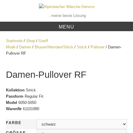
Skip
to
content
…meine beste Lösung
MENU
Startseite
/
Shop
/
Greiff
Mode
/
Damen
/
Blusen/Hemden/Strick
/
Strick
/
Pullover
/ Damen-
Pullover RF
Damen-Pullover RF
Kollektion
Strick
Passform
Regular Fit
Model
6050-5050
WarenNr
61101990
FARBE
GRÖSSE