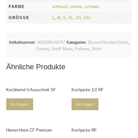
FARBE
anthrazit
,
marine
,
schwarz
GRÖSSE
L
,
M
,
S
,
XL
,
XS
,
XXL
Artikelnummer:
4035386149797
Kategorien:
Blusen/Hemden/Strick
,
Damen
,
Greiff Mode
,
Pullover
,
Strick
Ähnliche Produkte
Kochhemd V-Ausschnitt SF
Kochjacke 1/2 RF
Anfragen
Anfragen
Herren-Hose CF Premium
Kochjacke RF