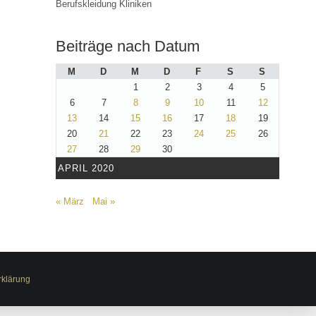
Berufskleidung Kliniken
Beiträge nach Datum
M
D
M
D
F
S
S
1
2
3
4
5
6
7
8
9
10
11
12
13
14
15
16
17
18
19
20
21
22
23
24
25
26
27
28
29
30
APRIL 2020
« März
Mai »
rklärung