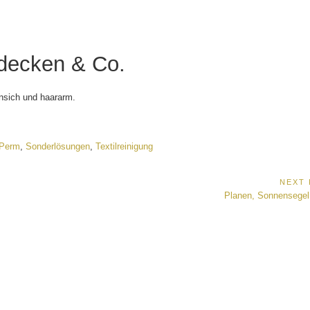
ldecken & Co.
nsich und haararm.
oPerm
,
Sonderlösungen
,
Textilreinigung
ion
NEXT
Next
Planen, Sonnensegel
Post: