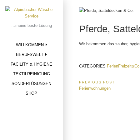
Skip
to
content
…meine beste Lösung
Pferde, Satte
Wir bekommen das sauber, hygie
WILLKOMMEN
BERUFSWELT
FACILITY & HYGIENE
CATEGORIES
FerienFreizeit&C
TEXTILREINIGUNG
Beitragsnavigat
PREVIOUS POST
SONDERLÖSUNGEN
Previous
Ferienwohnungen
SHOP
Post: