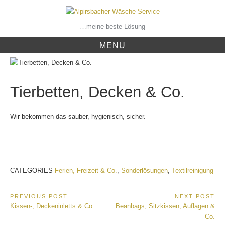
Skip
to
content
…meine beste Lösung
MENU
Tierbetten, Decken & Co.
Wir bekommen das sauber, hygienisch, sicher.
CATEGORIES
Ferien, Freizeit & Co.
,
Sonderlösungen
,
Textilreinigung
Beitragsnavigation
PREVIOUS POST
NEXT POST
Previous
Next
Kissen-, Deckeninletts & Co.
Beanbags, Sitzkissen, Auflagen &
Post:
Post:
Co.