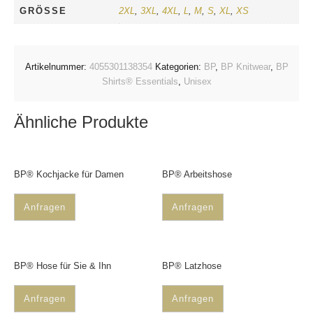
GRÖSSE
2XL
,
3XL
,
4XL
,
L
,
M
,
S
,
XL
,
XS
Artikelnummer:
4055301138354
Kategorien:
BP
,
BP Knitwear
,
BP
Shirts® Essentials
,
Unisex
Ähnliche Produkte
BP® Kochjacke für Damen
BP® Arbeitshose
Anfragen
Anfragen
BP® Hose für Sie & Ihn
BP® Latzhose
Anfragen
Anfragen