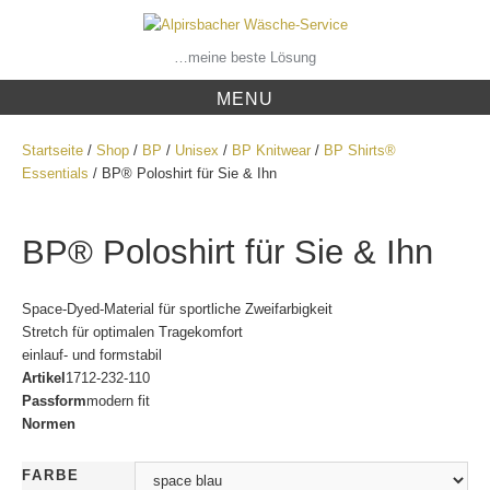
Skip
to
content
…meine beste Lösung
MENU
Startseite
/
Shop
/
BP
/
Unisex
/
BP Knitwear
/
BP Shirts®
Essentials
/ BP® Poloshirt für Sie & Ihn
BP® Poloshirt für Sie & Ihn
Space-Dyed-Material für sportliche Zweifarbigkeit
Stretch für optimalen Tragekomfort
einlauf- und formstabil
Artikel
1712-232-110
Passform
modern fit
Normen
FARBE