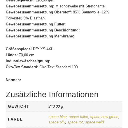
Gewebegewicht:
195,00 g/m²
Gewebezusammensetzung:
Mischgewebe mit Stretchanteil
Gewebezusammensetzung Oberstoff:
85% Baumwolle, 12%
Polyester, 3% Elasthan,
Gewebezusammensetzung Futter:
Gewebezusammensetzung Beschichtung:
Gewebezusammensetzung Membrane:
Größenspiegel DE:
XS-4XL
Länge:
70,00 cm
Industriewäscheeignung:
Öko-Tex Standard:
Öko-Text Standard 100
Normen:
Zusätzliche Informationen
GEWICHT
240,00 g
space blau
,
space falke
,
space new green
,
FARBE
space oliv
,
space rot
,
space weiß