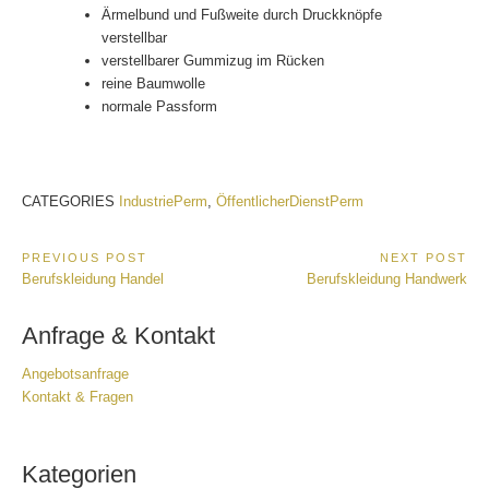
Ärmelbund und Fußweite durch Druckknöpfe
verstellbar
verstellbarer Gummizug im Rücken
reine Baumwolle
normale Passform
CATEGORIES
IndustriePerm
,
ÖffentlicherDienstPerm
Beitragsnavigation
PREVIOUS POST
NEXT POST
Previous
Next
Berufskleidung Handel
Berufskleidung Handwerk
Post:
Post:
Anfrage & Kontakt
Angebotsanfrage
Kontakt & Frage
n
Kategorien